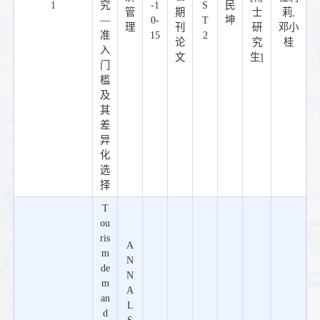
1
究
-1
S
民
管
期
士
莉,
—
0-
T
坤
理
刊
研
邓小
准
15
2
论
究
桂
入
文
生]
门
槛
及
其
差
异
化
选
择
T
ou
ris
A
m
N
de
N
m
A
an
L
d