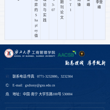
期
李登
弈
论
3-
T
锋
峰
刊
峰
的
与
07
1
论
S
实
文
ha
践
pl
ey
值
联系电话/传真: 0771-3232880，3232304
E-mail: gxdxsxy@gxu.edu.cn
地址：中国·南宁 大学东路100号 530004