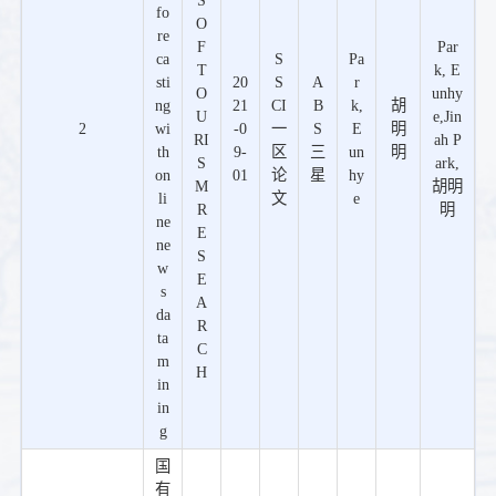
S
fo
O
re
F
Par
ca
S
Pa
T
k, E
sti
20
S
A
r
O
unhy
ng
21
CI
B
k,
胡
U
e,Jin
2
wi
-0
一
S
E
明
RI
ah P
th
9-
区
三
un
明
S
ark,
on
01
论
星
hy
M
胡明
li
文
e
R
明
ne
E
ne
S
w
E
s
A
da
R
ta
C
m
H
in
in
g
国
有