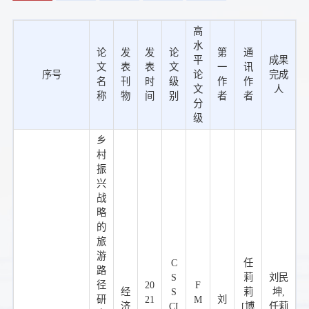
高
水
论
发
发
论
第
通
平
成果
文
表
表
文
一
讯
序号
论
完成
名
刊
时
级
作
作
文
人
称
物
间
别
者
者
分
级
乡
村
振
兴
战
略
的
旅
游
C
任
路
S
莉
刘民
径
20
F
经
S
莉
坤,
研
21
M
刘
济
CI
[博
任莉