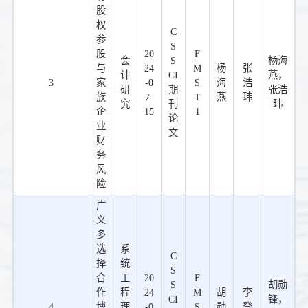
股
权
C
参
S
股
20
F
会
S
杨海
与
24
M
杨
张
计
CI
燕，
3
家
-0
S
海
浩
研
期
张浩
族
7-
T
燕
玮
究
刊
玮
企
15
1
论
业
文
财
务
风
险
广
义
多
选
系
C
择
统
S
合
工
20
F
S
胡勋
作
程
24
M
胡
李
CI
锋，
4
博
理
-0
S
勋
登