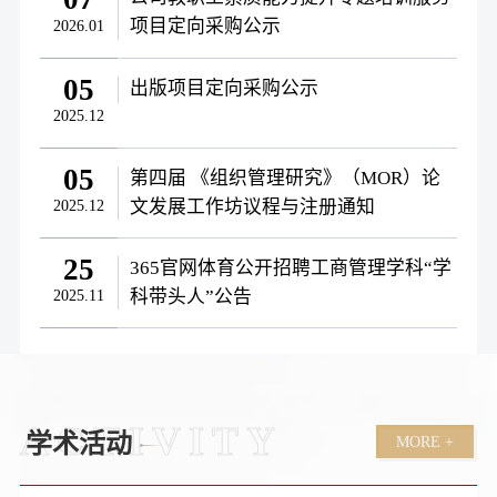
项目定向采购公示
2026.01
05
出版项目定向采购公示
2025.12
05
第四届 《组织管理研究》（MOR）论
文发展工作坊议程与注册通知
2025.12
25
365官网体育公开招聘工商管理学科“学
科带头人”公告
2025.11
ACTIVITY
学术活动
MORE +