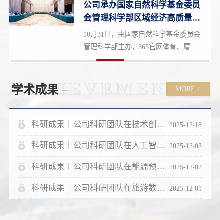
公司承办国家自然科学基金委员
会管理科学部区域经济高质量发
展研讨会暨“十五五”学科战略研
10月31日，由国家自然科学基金委员会
讨会
管理科学部主办，365官网体育、厦门
大学承办，钦州市人民政府协办的国家
自然科学基金委员会管理科学部区域经
ACHIEVEMENT
济高质量发展研讨会暨“十五五”学科战
学术成果
MORE +
略研讨会在钦州召开。中国科公司院士
彭建兵等专家受邀参会并作主题报告。
国家自然科学基金委员会副主任江松，
科研成果丨公司科研团队在技术创新领域研究取得新进展
2025-12-18
365官网体育党委书记李国忠，钦州市
委副书记、市长，中马钦州产业园区管
科研成果丨公司科研团队在人工智能与旅游可持续发展领域研究取得新进展
2025-12-03
委会主任李玉成出席开幕式并致辞。钦
科研成果丨公司科研团队在能源预测领域研究取得新进展
2025-12-02
州市人民政府副市长王文泽主持...
科研成果｜公司科研团队在旅游数字创新领域取得新进展
2025-12-01