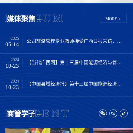
MEDIUM
媒体聚焦
MORE +
2025
公司旅游管理专业教师接受广西日报采访，助力广西文旅消费升级
05-14
2024
【当代广西网】第十三届中国能源经济与管理学术年会暨第十六届中国能源资源开发利用战略学术研讨会在南宁召开
10-23
2024
【中国县域经济报】第十三届中国能源经济与管理学术年会在南宁召开
10-23
STUDENT
商管学子