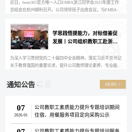
结会
近日，beats365官方唯一入口EMBA浙江同学会2025年度工作
总结会在杭州顺利召开。公司领导班子出席会议，与EMBA浙
江同学会理事会成员、员工代表齐聚一堂，共叙情谊、总结工
作、共谋发展。会议由EMBA浙江同学会副秘书长刘超锋主
持。
学思践悟提能力，对标借鉴促
发展丨公司组织教职工赴浙江
大学开展素质能力提升专题培
训
为深入学习贯彻党的二十届四中全会精神，落实习近平总书记
关于教育强国的重要论述，提升公司教师理论素养、专业能力
与综合管理水平，推动公司党建工作与团队建设深度融合、高
质量发展，1月24日至30日，公司党委书记黄晋、经理朱帮助
NOTICE
通知公告
MORE +
带队，率50余名教职工赴浙江大学开展为期一周的素质能力提
升专题培训。
07
公司教职工素质能力提升专题培训期间
住宿、用餐服务项目定向采购公示
2026.01
07
公司教职工素质能力提升专题培训服务