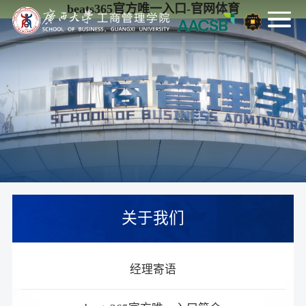
beats365官方唯一入口-官网体育
关于我们
经理寄语