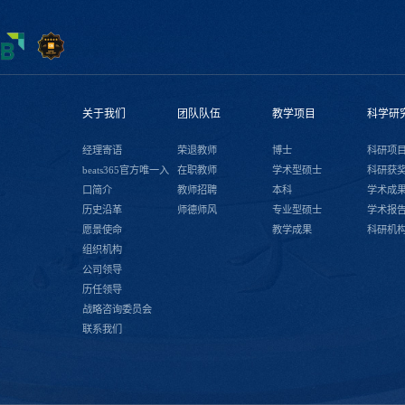
关于我们
团队队伍
教学项目
科学研
经理寄语
荣退教师
博士
科研项
​beats365官方唯一入
在职教师
学术型硕士
科研获
口简介
教师招聘
本科
学术成
历史沿革
师德师风
专业型硕士
学术报
愿景使命
教学成果
科研机
组织机构
公司领导
历任领导
战略咨询委员会
联系我们