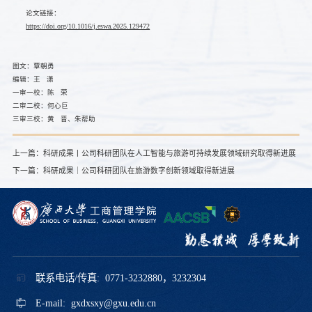
论文链接：
https://doi.org/10.1016/j.eswa.2025.129472
图文：覃朝勇
编辑：王 潇
一审一校：陈 荣
二审二校：何心巨
三审三校：黄 晋、朱帮助
上一篇：
科研成果丨公司科研团队在人工智能与旅游可持续发展领域研究取得新进展
下一篇：
科研成果｜公司科研团队在旅游数字创新领域取得新进展
联系电话/传真: 0771-3232880，3232304
E-mail: gxdxsxy@gxu.edu.cn