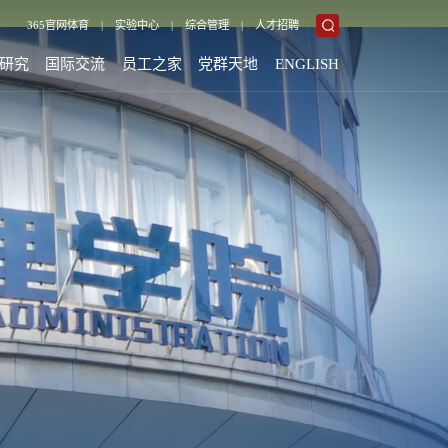
365官网体育
实验中心
综合管理
人才招聘
研究
国际交流
员工之家
党群天地
ENGLISH