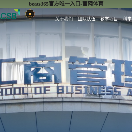
beats365官方唯一入口-官网体育
关于我们
团队队伍
教学项目
科学