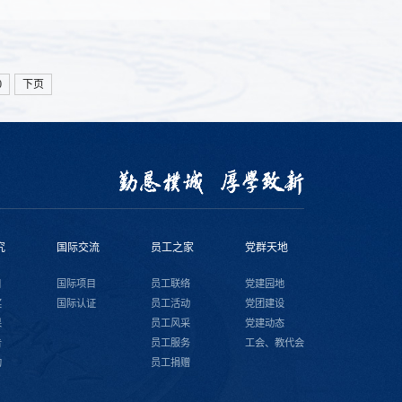
0
下页
究
国际交流
员工之家
党群天地
目
国际项目
员工联络
党建园地
奖
国际认证
员工活动
党团建设
果
员工风采
党建动态
告
员工服务
工会、教代会
构
员工捐赠