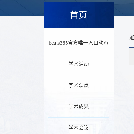
首页
beats365官方唯一入口动态
学术活动
学术观点
学术成果
学术会议