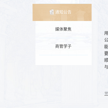
通知公告
媒体聚焦
商管学子
三