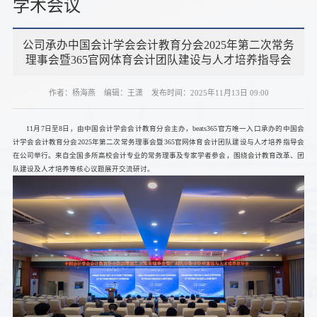
学术会议
公司承办中国会计学会会计教育分会2025年第二次常务
理事会暨365官网体育会计团队建设与人才培养指导会
作者：杨海燕
编辑：王潇
发布时间：2025年11月13日 09:00
11月7日至8日，由中国会计学会会计教育分会主办，beats365官方唯一入口承办的中国会
计学会会计教育分会2025年第二次常务理事会暨365官网体育会计团队建设与人才培养指导会
在公司举行。来自全国多所高校会计专业的常务理事及专家学者参会，围绕会计教育改革、团
队建设及人才培养等核心议题展开交流研讨。