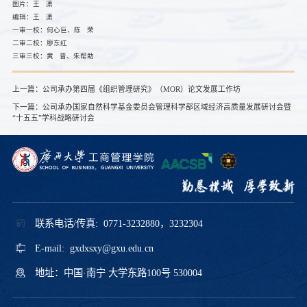
图片：王 潇
编辑：王 潇
一审一校：何心巨、陈 荣
二审二校：廖东红
三审三校：黄 晋、朱帮助
上一篇：
公司承办第四届《组织管理研究》（MOR）论文发展工作坊
下一篇：
公司承办国家自然科学基金委员会管理科学部区域经济高质量发展研讨会暨
“十五五”学科战略研讨会
联系电话/传真: 0771-3232880，3232304
E-mail: gxdxsxy@gxu.edu.cn
地址：中国·南宁 大学东路100号 530004