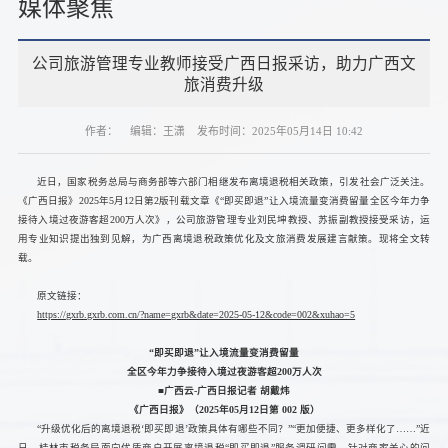
媒体聚焦
公司旅游管理专业教师接受广西日报采访，助力广西文
旅消费升级
作者：
编辑：王潇
发布时间：2025年05月14日 10:42
近日，国家税务总局与商务部等六部门相继发布离境退税相关政策，引发社会广泛关注。
《广西日报》2025年5月12日第2版刊载文章《“即买即退”让入境流量变消费留量全区今年力争
接待入境过夜游客超200万人次》，公司旅游管理专业刘民坤教授、苏振副教授接受采访，运
用专业知识提出独到见解，为广西离境退税政策优化及文旅消费发展建言献策。现将全文转
载。
原文链接：
https://gxrb.gxrb.com.cn/?name=gxrb&date=2025-05-12&code=002&xuhao=5
“即买即退”让入境流量变消费留量
全区今年力争接待入境过夜游客超200万人次
■广西云-广西日报记者 胡戴炜
《广西日报》（2025年05月12日第 002 版）
“升级优化后的离境退税‘即买即退’政策具体有哪些不同？”“更加便捷、更多样化了……”近
日，桂林市税务局面向优质商户开展离境退税“即买即退”服务调研问需，针对商家关心的问