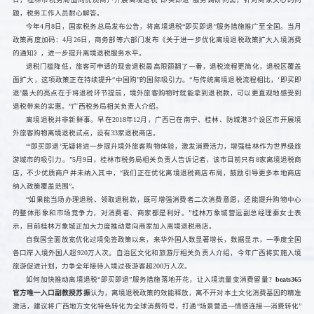
题，税务工作人员耐心解答。
今年4月8日，国家税务总局发布公告，将离境退税“即买即退”服务措施推广至全国。当月
政策再度加码：4月26日，商务部等六部门发布《关于进一步优化离境退税政策扩大入境消费
的通知》，进一步提升离境退税服务水平。
退税门槛降低，旅客可申请的现金退税最高限额翻了一番，退税流程更简化，退税区覆盖
面扩大，这项政策正在持续提升“中国购”的国际吸引力。“与传统离境退税流程相比，‘即买即
退’最大的亮点在于将退税环节提前，境外旅客购物时就能拿到退税款，可以更直观地感受到
退税带来的实惠。”广西税务局相关负责人介绍。
离境退税并非新鲜事。早在2018年12月，广西已在南宁、桂林、防城港3个设区市开展境
外旅客购物离境退税试点，设有33家退税商店。
“‘即买即退’无疑将进一步提升境外旅客购物体验，激发消费活力，增强桂林作为世界级旅
游城市的吸引力。”5月9日，桂林市税务局相关负责人告诉记者，该市目前只有8家离境退税商
店，不少优质商户并未纳入其中，“我们正在优化离境退税商店布局，鼓励引导更多本地商店
纳入政策覆盖范围”。
“如果能当场办理退税、领取退税款，既可增强消费者二次消费意愿，还能提升购物中心
的整体形象和市场竞争力，对消费者、商家都是利好。”桂林万象城营运副总经理秦女士表
示，目前桂林万象城正加大力度推动意向商家加入离境退税商店。
自我国全面放宽优化过境免签政策以来，来华外国人数显著增长，数据显示，一季度全国
各口岸入境外国人超920万人次。自治区文化和旅游厅相关负责人介绍，今年广西将实施入境
旅游促进计划，力争全年接待入境过夜游客超200万人次。
如何加快推动离境退税“即买即退”服务措施落地开花，让入境流量变消费留量？
beats365
官方唯一入口副教授苏振
认为，离境退税政策的效能释放，离不开对本土文化消费基因的精准
激活，建议将广西地方文化特色转化为全球消费符号，打通“场景营造—情感连接—消费转化”