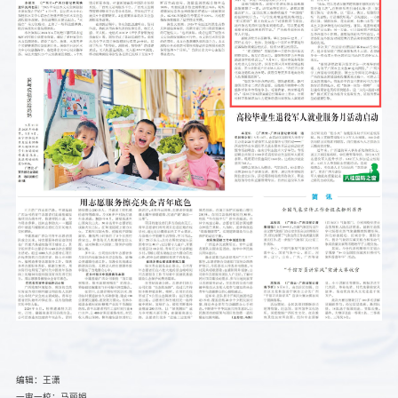
编辑：王潇
一审一校：马丽娟