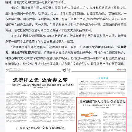
链路，形成“文化深度体验—退税消费”的闭环。
“比如，可以考虑在德天跨国瀑布景区打造‘边贸非遗工坊’，在桂林阳朔打造《印象·刘三
姐》歌圩快闪一条街等，以‘景区、街区、场馆即卖场’的思维，打造爆款场景。”苏振建议，一
方面将壮锦、铜鼓纹样、花山岩画、桂林山水等广西本土文旅IP转化为时尚箱包、首饰、笔墨
纸砚等文创产品元素；另一方面，引导退税商户将购物品类升级为小体积、高附加值的实用性
商品，合理搭配境外旅客对刚需类消费品和非刚需类消费品的比例。
多次来广西旅游的德国游客Daniel告诉记者，他非常钟情广西的美景和风土人情，希望能
多带一些有本土特色的时尚用品回去送给家人、朋友。
“离境退税政策升级优化是一次难得的机遇，有利于广西本土文旅IP走向国际。”
公司教
授、博士生导师刘民坤
建议，广西在推进离境退税政策落地过程中，可将之与文旅深度融合，
将旅游中的文化体验转化为境外旅客消费的起点，把“旅游—体验—购物”三者打造成紧密连贯
的消费链条，让“文化+旅游+购物”模式真正成为提升文旅吸引力、延展消费半径的重要引擎。