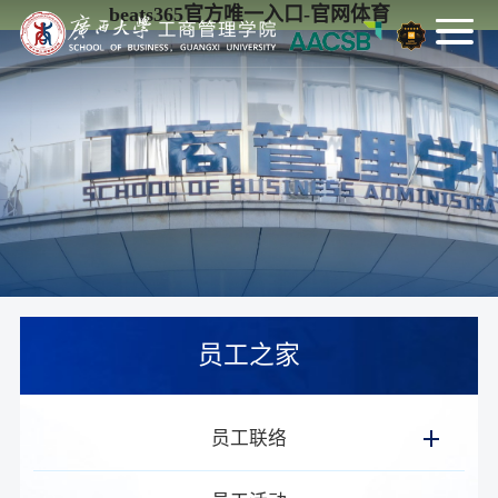
beats365官方唯一入口-官网体育
员工之家
员工联络