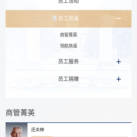
员工活动
员工风采
商管菁英
领航商道
员工服务
员工捐赠
商管菁英
庄炎林