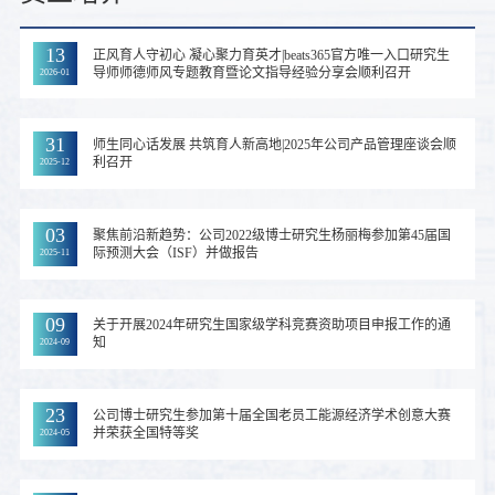
13
正风育人守初心 凝心聚力育英才|beats365官方唯一入口研究生
导师师德师风专题教育暨论文指导经验分享会顺利召开
2026-01
31
师生同心话发展 共筑育人新高地|2025年公司产品管理座谈会顺
利召开
2025-12
03
聚焦前沿新趋势：公司2022级博士研究生杨丽梅参加第45届国
际预测大会（ISF）并做报告
2025-11
09
关于开展2024年研究生国家级学科竞赛资助项目申报工作的通
知
2024-09
23
公司博士研究生参加第十届全国老员工能源经济学术创意大赛
并荣获全国特等奖
2024-05