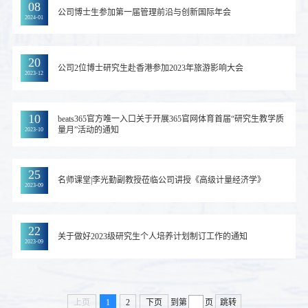
08
公司博士生参加第一届管理前沿与创新国际年会
2024-01
20
公司2位博士研究生赴香港参加2023年旅游影响大会
2023-12
10
beats365官方唯一入口关于开展365官网体育首届“研究生教学质
量月”活动的通知
2023-10
25
名师课堂|李光勤副教授莅临公司讲授《高级计量经济学》
2023-09
22
关于做好2023级研究生个人培养计划制订工作的通知
2023-09
上页
1
2
下页
到第
页
跳转